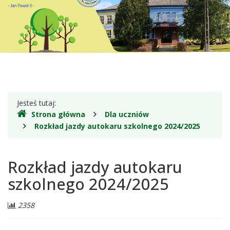
II
w
Guzowatce
Gdzie
Jesteś tutaj:
Strona główna
Dla uczniów
jesteśmy
Rozkład jazdy autokaru szkolnego 2024/2025
Rozkład jazdy autokaru
szkolnego 2024/2025
Liczba
2358
odwiedzających: