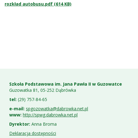
rozkład autobusu.pdf (614 KB)
Stopka
Adres
szkoły
Szkoła Podstawowa im. Jana Pawła II w Guzowatce
Guzowatka 81, 05-252 Dąbrówka
tel:
(29) 757-84-65
e-mail:
spgozowatka@dabrowka.net.pl
www:
http://spwg.dabrowka.net.pl
Dyrektor:
Anna Broma
Deklaracja dostępności